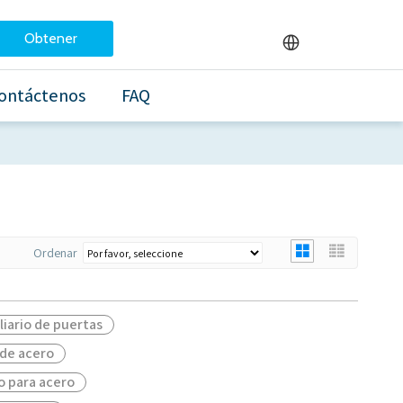
Obtener
una
ontáctenos
FAQ
cotización
Ordenar
iario de puertas
 de acero
o para acero