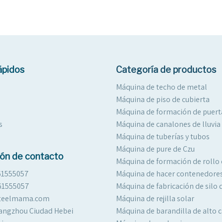
ápidos
Categoría de productos
Máquina de techo de metal
Máquina de piso de cubierta
Máquina de formación de puert
s
Máquina de canalones de lluvia
Máquina de tuberías y tubos
Máquina de pure de Czu
ión de contacto
Máquina de formación de rollo 
61555057
Máquina de hacer contenedore
61555057
Máquina de fabricación de silo 
steelmama.com
Máquina de rejilla solar
angzhou Ciudad Hebei
Máquina de barandilla de alto