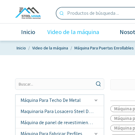
Inicio
Video de la máquina
Nosot
Inicio
/
Video de la máquina
/
Máquina Para Puertas Enrollables
Máquina Para Techo De Metal
Máquina p
Maquinaria Para Losacero Steel Deck
Máquina p
Máquina de panel de revestimiento de pared
Máquina p
Máquina Para Fabricar Perfiles