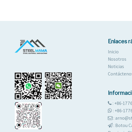
Enlaces r
Inicio
Nosotros
Noticias
Contácteno
Informac
: +86-177

:
+86-177

: arno@

:
Botou C
