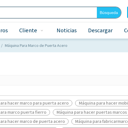
Búsqueda
ros
Cliente
Noticias
Descargar
C
/
Máquina Para Marco de Puerta Acero
ara hacer marco para puerta acero
Máquina para hacer mobil
ara marco puerta fierro
Máquina para hacer puertas marcos
ara hacer marco de puerta acero
Máquina para fabricarmarc