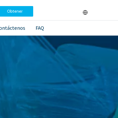
Obtener
una
ontáctenos
FAQ
cotización