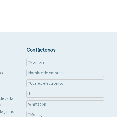
Contáctenos
as
de valla
s
de grano