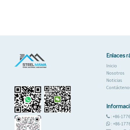
Enlaces r
Inicio
Nosotros
Noticias
Contácteno
Informac
: +86-177

:
+86-177
