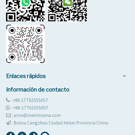
Enlaces rápidos
Información de contacto
: +86-17761555057

:
+86-17761555057

: arno@steelmama.com

:
Botou Cangzhou Ciudad Hebei Provincia China
