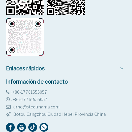
Enlaces rápidos
Información de contacto
: +86-17761555057

:
+86-17761555057

: arno@steelmama.com

:
Botou Cangzhou Ciudad Hebei Provincia China
