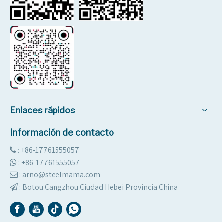
Enlaces rápidos
Información de contacto
: +86-17761555057

:
+86-17761555057

: arno@steelmama.com

:
Botou Cangzhou Ciudad Hebei Provincia China
